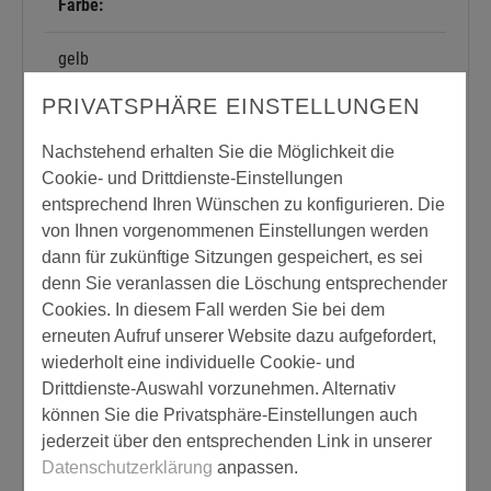
Farbe:
gelb
PRIVATSPHÄRE EINSTELLUNGEN
Dichte:
Nachstehend erhalten Sie die Möglichkeit die
1,100 g/cm³
Cookie- und Drittdienste-Einstellungen
entsprechend Ihren Wünschen zu konfigurieren. Die
Verbrauch:
von Ihnen vorgenommenen Einstellungen werden
dann für zukünftige Sitzungen gespeichert, es sei
von 200,00 bis 500,00 g/m²
denn Sie veranlassen die Löschung entsprechender
Cookies. In diesem Fall werden Sie bei dem
2-Komponenten-Produkt:
erneuten Aufruf unserer Website dazu aufgefordert,
wiederholt eine individuelle Cookie- und
ja
Drittdienste-Auswahl vorzunehmen. Alternativ
können Sie die Privatsphäre-Einstellungen auch
Produkttyp:
jederzeit über den entsprechenden Link in unserer
Datenschutzerklärung
anpassen.
Grundierung