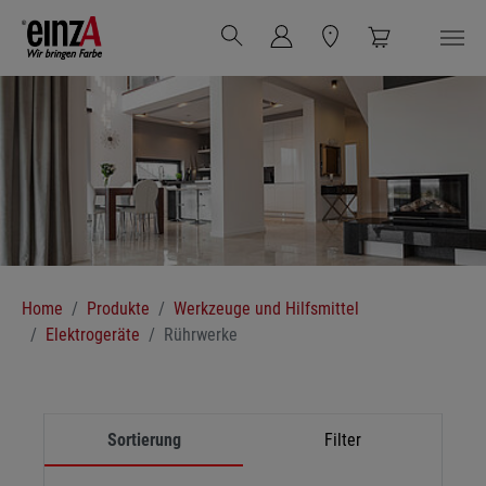
Zum Hauptinhalt springen
Sie sind hier:
Home
Produkte
Werkzeuge und Hilfsmittel
Elektrogeräte
Rührwerke
Sortierung
Filter