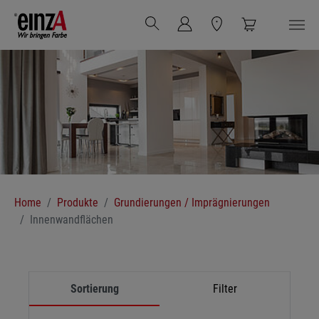
Zum Hauptinhalt springen
Sie sind hier:
Home
Produkte
Grundierungen / Imprägnierungen
Innenwandflächen
Sortierung
Filter