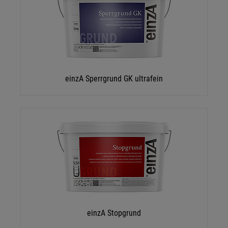
einzA Sperrgrund GK ultrafein
einzA Stopgrund