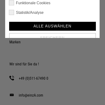
Funktionale Cookies
Statistik/Analyse
Über einzA
Unternehmen
ALLE AUSWÄHLEN
Karriere
SPEICHERN
Marken
Details anzeigen
Impressum
|
Datenschutz
Wir sind für Sie da !
+49 (0)511-67490 0
info@einzA.com