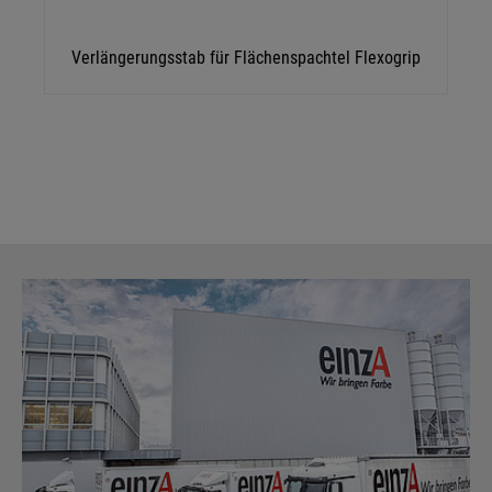
Details anzeigen
Verlängerungsstab für Flächenspachtel Flexogrip
Impressum
|
Datenschutz