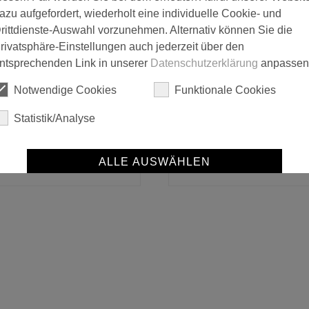
azu aufgefordert, wiederholt eine individuelle Cookie- und
rittdienste-Auswahl vorzunehmen. Alternativ können Sie die
rivatsphäre-Einstellungen auch jederzeit über den
ntsprechenden Link in unserer
Datenschutzerklärung
anpassen
Notwendige Cookies
Funktionale Cookies
Statistik/Analyse
NMC Domostyl Fensterban
ALLE AUSWÄHLEN
Gleitabschluß A900G
FA 10
SPEICHERN
Details anzeigen
Impressum
|
Datenschutz