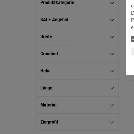
Produktkategorie
d
D
SALE Angebot
P
e
Breite
Grundiert
Höhe
Länge
Material
Zierprofil