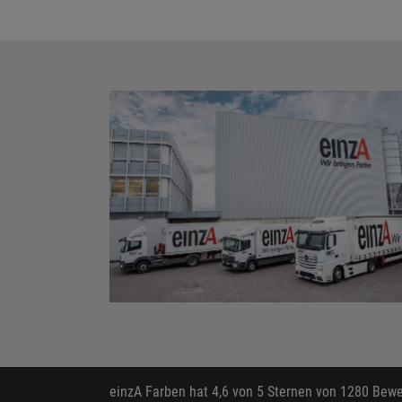
einzA Farben
hat
4,6
von
5
Sternen von
1280
Bewer