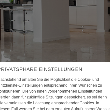
PRIVATSPHÄRE EINSTELLUNGEN
endämmsysteme
Fensterbank
achstehend erhalten Sie die Möglichkeit die Cookie- und
rittdienste-Einstellungen entsprechend Ihren Wünschen zu
onfigurieren. Die von Ihnen vorgenommenen Einstellungen
e Ergebnisse 1 bis 2 von 2.
erden dann für zukünftige Sitzungen gespeichert, es sei denn
ie veranlassen die Löschung entsprechender Cookies. In
iesem Fall werden Sie bei dem erneuten Aufruf unserer Websit