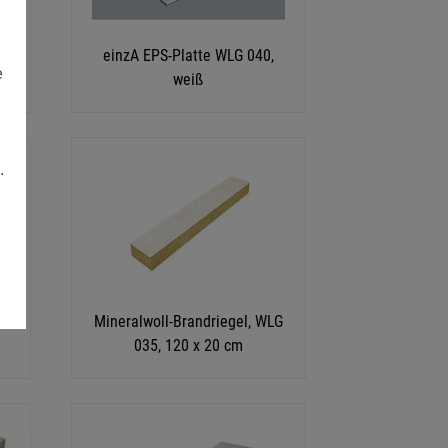
einzA EPS-Platte WLG 040,
e
weiß
.
G
Mineralwoll-Brandriegel, WLG
035, 120 x 20 cm