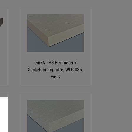
einzA EPS Perimeter-/
Sockeldämmplatte, WLG 035,
weiß