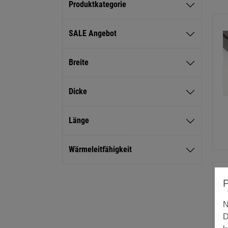
Produktkategorie
SALE Angebot
Breite
Dicke
Länge
Wärmeleitfähigkeit
N
D