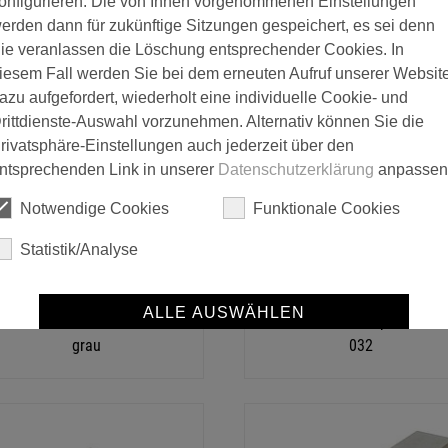
onfigurieren. Die von Ihnen vorgenommenen Einstellungen
erden dann für zukünftige Sitzungen gespeichert, es sei denn
ie veranlassen die Löschung entsprechender Cookies. In
einzA EPS-Platte WLG 034,
einzA EPS-Platte WLG 035,
iesem Fall werden Sie bei dem erneuten Aufruf unserer Websit
grau
weiß
azu aufgefordert, wiederholt eine individuelle Cookie- und
rittdienste-Auswahl vorzunehmen. Alternativ können Sie die
rivatsphäre-Einstellungen auch jederzeit über den
ntsprechenden Link in unserer
Datenschutzerklärung
anpassen
Notwendige Cookies
Funktionale Cookies
Statistik/Analyse
ALLE AUSWÄHLEN
einzA EPS-Platte, WLG 032,
einzA EPS-Sockelplatte, WL
grau
032
SPEICHERN
Details anzeigen
Impressum
|
Datenschutz