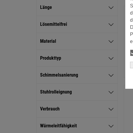
S
Länge
d
d
Lösemittelfrei
D
P
Material
e
Produkttyp
Schimmelsanierung
Stuhlrolleignung
Verbrauch
Wärmeleitfähigkeit