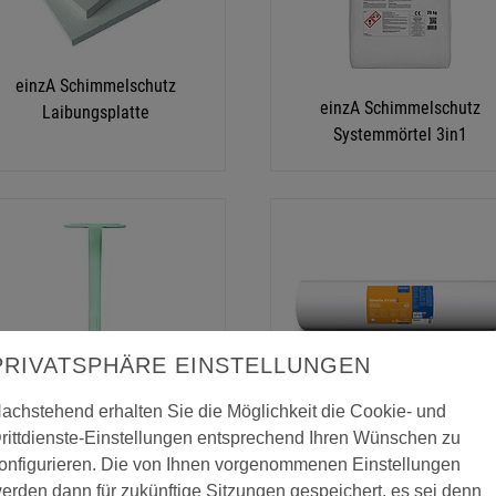
einzA Schimmelschutz
einzA Schimmelschutz
Laibungsplatte
Systemmörtel 3in1
PRIVATSPHÄRE EINSTELLUNGEN
achstehend erhalten Sie die Möglichkeit die Cookie- und
einzA Schimmelschutz
Erfurt KlimaTec KV 600
rittdienste-Einstellungen entsprechend Ihren Wünschen zu
Systemplatten-Dübel
onfigurieren. Die von Ihnen vorgenommenen Einstellungen
erden dann für zukünftige Sitzungen gespeichert, es sei denn