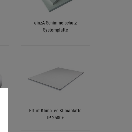
einzA Schimmelschutz
Systemplatte
Erfurt KlimaTec Klimaplatte
IP 2500+