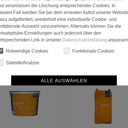
ie veranlassen die Löschung entsprechender Cookies. In
iesem Fall werden Sie bei dem erneuten Aufruf unserer Websit
azu aufgefordert, wiederholt eine individuelle Cookie- und
rittdienste-Auswahl vorzunehmen. Alternativ können Sie die
rivatsphäre-Einstellungen auch jederzeit über den
ntsprechenden Link in unserer
Datenschutzerklärung
anpassen
Notwendige Cookies
Funktionale Cookies
Erfurt KlimaTec Klimaplatte
Erfurt KlimaTec Klimaplatt
Statistik/Analyse
KP 1000 +
KP 2500 +
ALLE AUSWÄHLEN
SPEICHERN
Details anzeigen
Impressum
|
Datenschutz