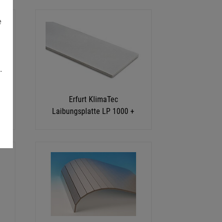
e
.
Erfurt KlimaTec
e
Laibungsplatte LP 1000 +