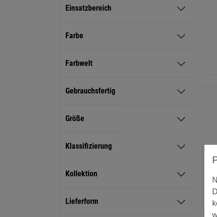
Einsatzbereich
Farbe
Farbwelt
Gebrauchsfertig
Größe
Klassifizierung
Kollektion
N
D
Lieferform
k
w