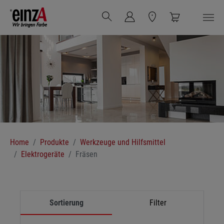
Zum Hauptinhalt springen
Sie sind hier:
Home
Produkte
Werkzeuge und Hilfsmittel
Elektrogeräte
Fräsen
Sortierung
Filter