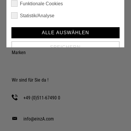
Funktionale Cookies
Statistik/Analyse
Über einzA
Unternehmen
ALLE AUSWÄHLEN
Karriere
SPEICHERN
Marken
Details anzeigen
Impressum
|
Datenschutz
Wir sind für Sie da !
+49 (0)511-67490 0
info@einzA.com