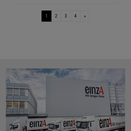
1
2
3
4
»