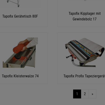
Tapofix Kipplager mit
Tapofix Gerätetisch 80F
Gewindebolz 17
Tapofix Kleisterwalze 74
Tapofix Profix Tapeziergerä
1
2
»