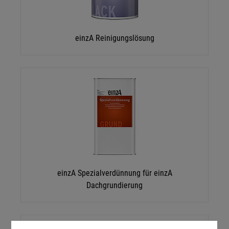
einzA Reinigungslösung
einzA Spezialverdünnung für einzA
Dachgrundierung