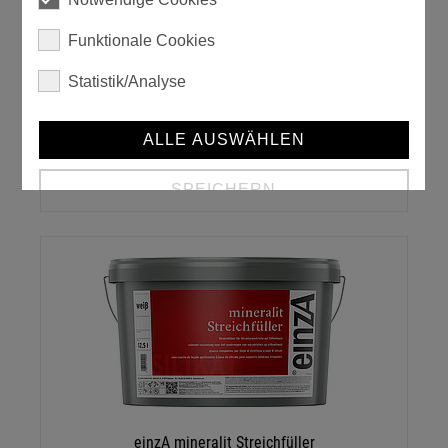
Funktionale Cookies
Statistik/Analyse
ALLE AUSWÄHLEN
einzA mineralit Sol-Fassadenfarbe
SPEICHERN
Details anzeigen
Impressum
|
Datenschutz
einzA mineralit Streichfüller