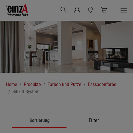
Zum Hauptinhalt springen
Sie sind hier:
Home
Produkte
Farben und Putze
Fassadenfarbe
Silikat-System
Sortierung
Filter