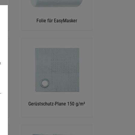
Folie für EasyMasker
e
.
s
Gerüstschutz-Plane 150 g/m²