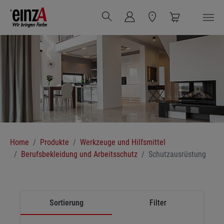
Zum Hauptinhalt springen
Sie sind hier:
Home
Produkte
Werkzeuge und Hilfsmittel
Berufsbekleidung und Arbeitsschutz
Schutzausrüstung
Sortierung
Filter