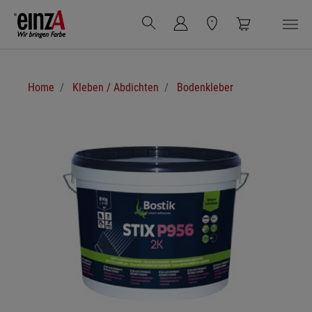
Zum Hauptinhalt springen
Sie sind hier:
Home
Kleben / Abdichten
Bodenkleber