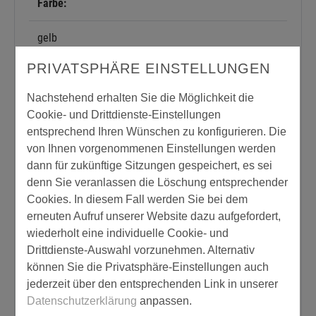
Farbe:
gelb
PRIVATSPHÄRE EINSTELLUNGEN
Dichte:
Nachstehend erhalten Sie die Möglichkeit die
1,700 g/cm³
Cookie- und Drittdienste-Einstellungen
entsprechend Ihren Wünschen zu konfigurieren. Die
Lösemittelfrei:
von Ihnen vorgenommenen Einstellungen werden
dann für zukünftige Sitzungen gespeichert, es sei
ja
denn Sie veranlassen die Löschung entsprechender
Cookies. In diesem Fall werden Sie bei dem
Verbrauch:
erneuten Aufruf unserer Website dazu aufgefordert,
wiederholt eine individuelle Cookie- und
von 400,00 bis 1.200,00 g/m²
Drittdienste-Auswahl vorzunehmen. Alternativ
können Sie die Privatsphäre-Einstellungen auch
Produkttyp:
jederzeit über den entsprechenden Link in unserer
Datenschutzerklärung
anpassen.
Kleber