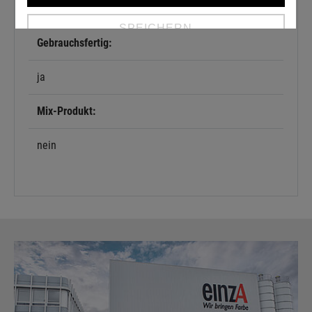
Rostschutzgrundierung
SPEICHERN
Gebrauchsfertig:
Details anzeigen
ja
Impressum
|
Datenschutz
Mix-Produkt:
nein