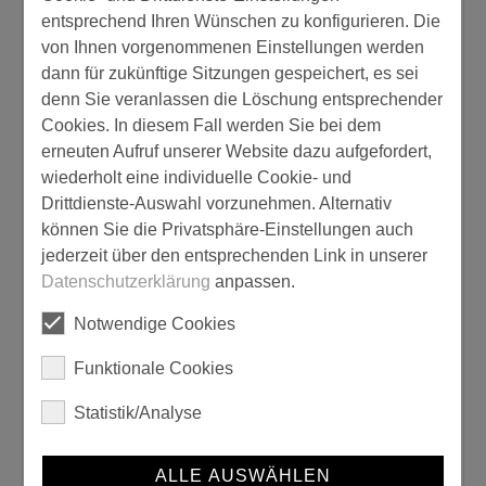
Verbrauch:
entsprechend Ihren Wünschen zu konfigurieren. Die
von Ihnen vorgenommenen Einstellungen werden
dann für zukünftige Sitzungen gespeichert, es sei
von 85,00 bis 100,00 ml/m²
denn Sie veranlassen die Löschung entsprechender
Cookies. In diesem Fall werden Sie bei dem
Lösemittelhaltig:
erneuten Aufruf unserer Website dazu aufgefordert,
wiederholt eine individuelle Cookie- und
nein
Drittdienste-Auswahl vorzunehmen. Alternativ
können Sie die Privatsphäre-Einstellungen auch
Wasserverdünnbar:
jederzeit über den entsprechenden Link in unserer
Datenschutzerklärung
anpassen.
ja
Notwendige Cookies
Isolierwirkung:
Funktionale Cookies
ja
Statistik/Analyse
Produkttyp:
ALLE AUSWÄHLEN