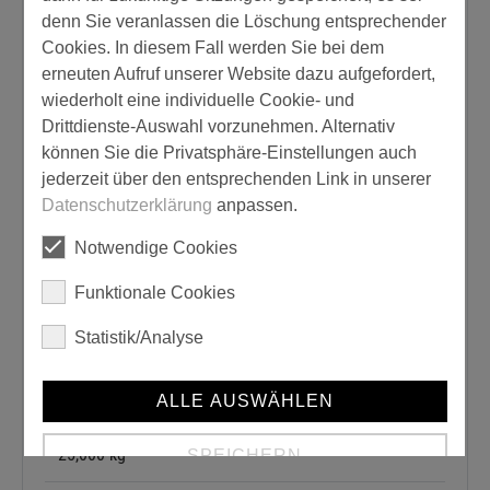
denn Sie veranlassen die Löschung entsprechender
ja
Cookies. In diesem Fall werden Sie bei dem
erneuten Aufruf unserer Website dazu aufgefordert,
Verbrauch:
wiederholt eine individuelle Cookie- und
Drittdienste-Auswahl vorzunehmen. Alternativ
von 3,00 bis 3,50 kg/m²
können Sie die Privatsphäre-Einstellungen auch
jederzeit über den entsprechenden Link in unserer
Produkttyp:
Datenschutzerklärung
anpassen.
Putz
Notwendige Cookies
Gebrauchsfertig:
Funktionale Cookies
Statistik/Analyse
ja
Größe:
ALLE AUSWÄHLEN
25,000 kg
SPEICHERN