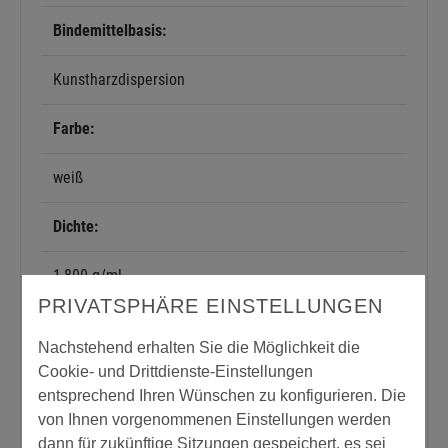
Bindemittelbasis:
Kunstharzdispersion
Farbe:
weiß
Dichte:
1,800 g/ml
PRIVATSPHÄRE EINSTELLUNGEN
Einsatzbereich:
Nachstehend erhalten Sie die Möglichkeit die
Cookie- und Drittdienste-Einstellungen
innen
entsprechend Ihren Wünschen zu konfigurieren. Die
von Ihnen vorgenommenen Einstellungen werden
Lösemittelfrei:
dann für zukünftige Sitzungen gespeichert, es sei