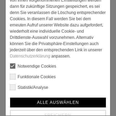
von Ihnen vorgenommenen Einstellungen werden
dann für zukünftige Sitzungen gespeichert, es sei
Lösemittelhaltig:
denn Sie veranlassen die Löschung entsprechender
Cookies. In diesem Fall werden Sie bei dem
nein
erneuten Aufruf unserer Website dazu aufgefordert,
wiederholt eine individuelle Cookie- und
Wasserverdünnbar:
Drittdienste-Auswahl vorzunehmen. Alternativ
können Sie die Privatsphäre-Einstellungen auch
nein
jederzeit über den entsprechenden Link in unserer
Datenschutzerklärung
anpassen.
2-Komponenten-Produkt:
Notwendige Cookies
ja
Funktionale Cookies
Produkttyp:
Statistik/Analyse
Bodenbeschichtung
ALLE AUSWÄHLEN
UV beständig:
SPEICHERN