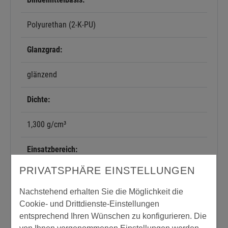
Polyurethan (2-K-PU)
Glanzgrad:
glänzend
Dichte:
1,300 g/cm³
Einsatzbereich:
PRIVATSPHÄRE EINSTELLUNGEN
innen und außen
Nachstehend erhalten Sie die Möglichkeit die
Verbrauch:
Cookie- und Drittdienste-Einstellungen
entsprechend Ihren Wünschen zu konfigurieren. Die
von 1,20 bis 1,40 kg/m²