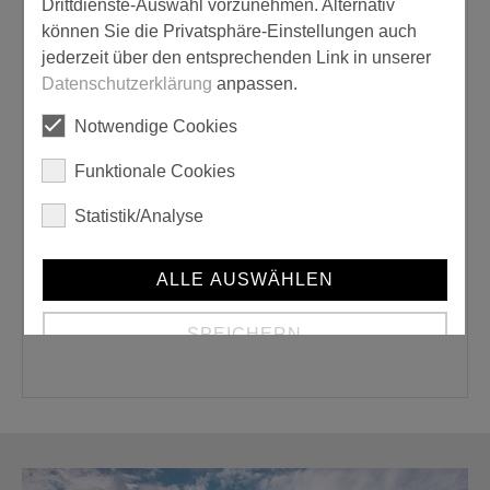
Drittdienste-Auswahl vorzunehmen. Alternativ
können Sie die Privatsphäre-Einstellungen auch
Produkttyp:
jederzeit über den entsprechenden Link in unserer
Datenschutzerklärung
anpassen.
Putz
Notwendige Cookies
Gebrauchsfertig:
Funktionale Cookies
nein
Statistik/Analyse
Größe:
ALLE AUSWÄHLEN
25,000 kg
SPEICHERN
Details anzeigen
Impressum
|
Datenschutz