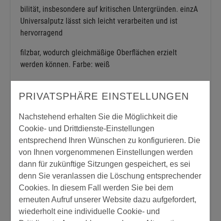
bilität, insbesondere auf kritischen Untergründen. einzA
Universalputz lässt sich leicht verarbeiten und ist
hervorragend
filzbar, wodurch gleichmäßige Oberflächen erzielt
werden können. Farbe: weiß
PRIVATSPHÄRE EINSTELLUNGEN
Dichte:
Nachstehend erhalten Sie die Möglichkeit die
1,400 g/cm³
Cookie- und Drittdienste-Einstellungen
entsprechend Ihren Wünschen zu konfigurieren. Die
Einsatzbereich:
von Ihnen vorgenommenen Einstellungen werden
dann für zukünftige Sitzungen gespeichert, es sei
außen
denn Sie veranlassen die Löschung entsprechender
Cookies. In diesem Fall werden Sie bei dem
Verbrauch:
erneuten Aufruf unserer Website dazu aufgefordert,
wiederholt eine individuelle Cookie- und
von 1,00 bis 1,20 kg/m²