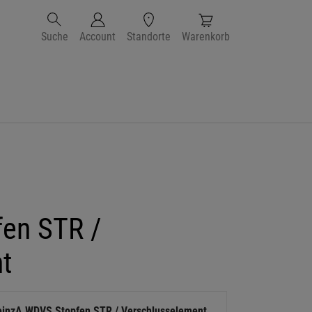
Suche
Account
Standorte
Warenkorb
en STR /
t
einzA WDVS Stopfen STR / Verschlusselement