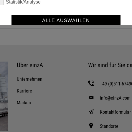
Statistik/Analyse
ALLE AUSWÄHLEN
SPEICHERN
Details anzeigen
Impressum
|
Datenschutz
Über einzA
Wir sind für Sie da
Unternehmen
+49 (0)511-6749
Karriere
info@einzA.com
Marken
Kontaktformular
Standorte