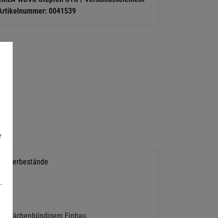
Artikelnummer: 0041539
e
Lagerbestände
.
oberflächenbündigem Einbau.