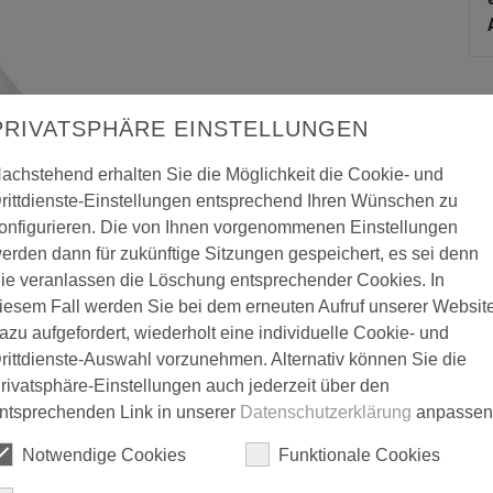
PRIVATSPHÄRE EINSTELLUNGEN
achstehend erhalten Sie die Möglichkeit die Cookie- und
rittdienste-Einstellungen entsprechend Ihren Wünschen zu
onfigurieren. Die von Ihnen vorgenommenen Einstellungen
erden dann für zukünftige Sitzungen gespeichert, es sei denn
ie veranlassen die Löschung entsprechender Cookies. In
iesem Fall werden Sie bei dem erneuten Aufruf unserer Websit
azu aufgefordert, wiederholt eine individuelle Cookie- und
rittdienste-Auswahl vorzunehmen. Alternativ können Sie die
rivatsphäre-Einstellungen auch jederzeit über den
ntsprechenden Link in unserer
Datenschutzerklärung
anpassen
DVS Stopfen STR / Verschlusselement
Notwendige Cookies
Funktionale Cookies
s Polystyrol (EPS); zur Verwendung mit dem Schraubdübel STR U bei 