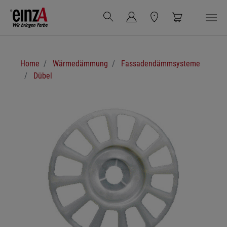
Zum Hauptinhalt springen
Sie sind hier:
Home
Wärmedämmung
Fassadendämmsysteme
Dübel