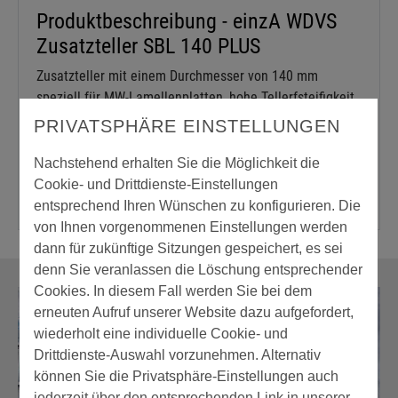
Produktbeschreibung - einzA WDVS
Zusatzteller SBL 140 PLUS
Zusatzteller mit einem Durchmesser von 140 mm
speziell für MW-Lamellenplatten, hohe Tellerfsteifigkeit
für problemlose Montage, hohe Traglasten dank
PRIVATSPHÄRE EINSTELLUNGEN
zusätzlicher Putzverkrallung.
Nachstehend erhalten Sie die Möglichkeit die
Cookie- und Drittdienste-Einstellungen
entsprechend Ihren Wünschen zu konfigurieren. Die
von Ihnen vorgenommenen Einstellungen werden
dann für zukünftige Sitzungen gespeichert, es sei
denn Sie veranlassen die Löschung entsprechender
Cookies. In diesem Fall werden Sie bei dem
erneuten Aufruf unserer Website dazu aufgefordert,
wiederholt eine individuelle Cookie- und
Drittdienste-Auswahl vorzunehmen. Alternativ
können Sie die Privatsphäre-Einstellungen auch
jederzeit über den entsprechenden Link in unserer