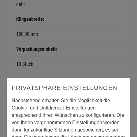
nein
Klingenbreite:
100,00 mm
Verpackungseinheit:
10 Stück
PRIVATSPHÄRE EINSTELLUNGEN
Nachstehend erhalten Sie die Möglichkeit die
Cookie- und Drittdienste-Einstellungen
Passende Produkte oder Zubehör
entsprechend Ihren Wünschen zu konfigurieren. Die
von Ihnen vorgenommenen Einstellungen werden
dann für zukünftige Sitzungen gespeichert, es sei