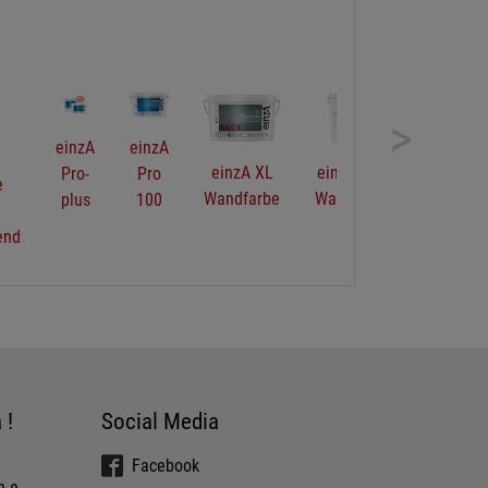
>
zA
einzA
einzA XL
einzA XXL
einzA
o
Optima
Wandfarbe
Wandfarbe
Objektwandweiß
0
ultramatt
Plus
 !
Social Media
Facebook