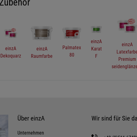
 Zubehör
Details anzeigen
Impressum
|
Datenschutz
einzA
einzA
ein
einzA
Palmatex
zA
Karat
Pro-
Pr
Latexfarbe
80
arbe
F
plus
10
Premium
seidenglänzend
Über einzA
Wir sind für Sie da
Unternehmen