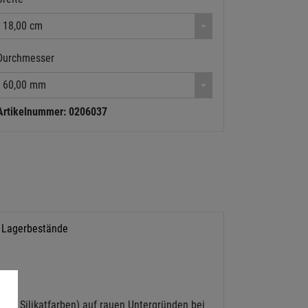
18,00 cm
Durchmesser
60,00 mm
Artikelnummer: 0206037
Lagerbestände
uch Silikatfarben) auf rauen Untergründen bei