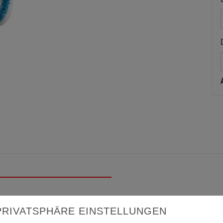
ächenwalze DuraSTAR® 21, Kern-Ø 60 mm
PRIVATSPHÄRE EINSTELLUNGEN
1 wurde für den Farbauftrag von Wand- und Deckenfarben aller Art (a