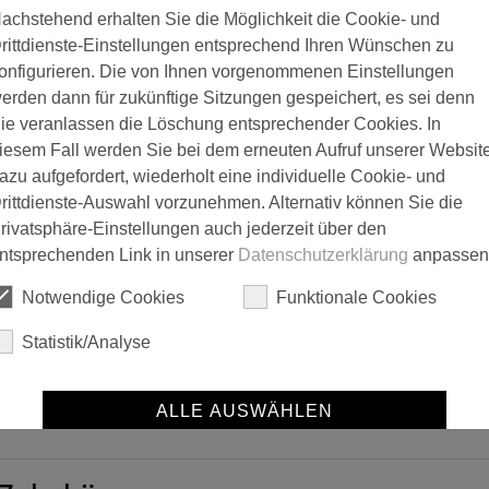
achstehend erhalten Sie die Möglichkeit die Cookie- und
rfektioniert.
rittdienste-Einstellungen entsprechend Ihren Wünschen zu
hervorragende Farbaufnahme und -abgabe, ist eckenausrollend und ung
onfigurieren. Die von Ihnen vorgenommenen Einstellungen
osfasern mit LoTex-Ausrüstung und 21 mm Polhöhe verfilzen nicht, sind
erden dann für zukünftige Sitzungen gespeichert, es sei denn
zenkern mit 60 mm Durchmesser passt auf Aufsteckbügel mit 8 mm D
ie veranlassen die Löschung entsprechender Cookies. In
iesem Fall werden Sie bei dem erneuten Aufruf unserer Websit
azu aufgefordert, wiederholt eine individuelle Cookie- und
Wand- u. Fassade
rittdienste-Auswahl vorzunehmen. Alternativ können Sie die
raue Untergründe
rivatsphäre-Einstellungen auch jederzeit über den
ntsprechenden Link in unserer
Datenschutzerklärung
anpassen
nein
Notwendige Cookies
Funktionale Cookies
21,00 mm
Statistik/Analyse
ALLE AUSWÄHLEN
SPEICHERN