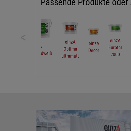
Passende Produkte oder
<
einzA
einzA
einzA
einzA
A
ein
Eurotal
Optima
Decor
Dekoquarz
dweiß
Raumf
2000
ultramatt