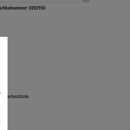
Artikelnummer: 0202950
e
Lagerbestände
.