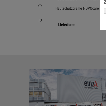
Hautschutzcreme NOVOcare Prote
Lieferform: