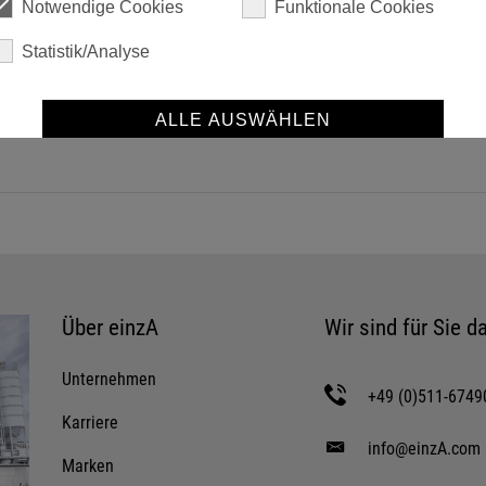
Notwendige Cookies
Funktionale Cookies
ct in 350 ml und 100 ml Tuben
Statistik/Analyse
Tube
ALLE AUSWÄHLEN
SPEICHERN
Details anzeigen
Impressum
|
Datenschutz
Über einzA
Wir sind für Sie da
Unternehmen
+49 (0)511-6749
Karriere
info@einzA.com
Marken