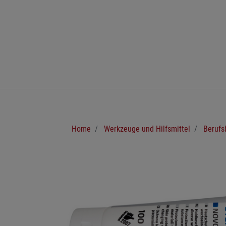
Zum Hauptinhalt springen
Sie sind hier:
Home
Werkzeuge und Hilfsmittel
Berufs