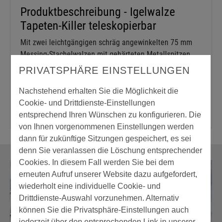
Produktbeschreibung - Igelwalze
Tapeten-Killer teleskopierbar
Mit zwei leichtgängigen schräg angewinkelten 75 mm
Messing-Stachelwalzen mit gehärteten Metallspitzen.
Teleskop-Verlängerung Alu-Fiber- glas mit 2K-Griff von
PRIVATSPHÄRE EINSTELLUNGEN
75 cm bis 120 cm.
Nachstehend erhalten Sie die Möglichkeit die
Cookie- und Drittdienste-Einstellungen
entsprechend Ihren Wünschen zu konfigurieren. Die
von Ihnen vorgenommenen Einstellungen werden
dann für zukünftige Sitzungen gespeichert, es sei
denn Sie veranlassen die Löschung entsprechender
Cookies. In diesem Fall werden Sie bei dem
erneuten Aufruf unserer Website dazu aufgefordert,
wiederholt eine individuelle Cookie- und
Drittdienste-Auswahl vorzunehmen. Alternativ
können Sie die Privatsphäre-Einstellungen auch
jederzeit über den entsprechenden Link in unserer