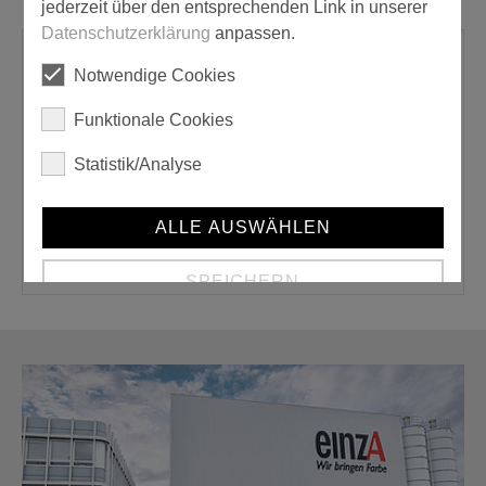
jederzeit über den entsprechenden Link in unserer
Datenschutzerklärung
anpassen.
Passende Produkte oder Zubehör
Notwendige Cookies
Funktionale Cookies
Statistik/Analyse
ALLE AUSWÄHLEN
Uzin Toptac 35
SPEICHERN
Details anzeigen
Impressum
|
Datenschutz