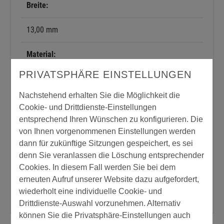
Breite:
13,00 mm
Material:
PRIVATSPHÄRE EINSTELLUNGEN
Kunststoff
Nachstehend erhalten Sie die Möglichkeit die
Höhe:
Cookie- und Drittdienste-Einstellungen
entsprechend Ihren Wünschen zu konfigurieren. Die
57,00 mm
von Ihnen vorgenommenen Einstellungen werden
dann für zukünftige Sitzungen gespeichert, es sei
Länge:
denn Sie veranlassen die Löschung entsprechender
Cookies. In diesem Fall werden Sie bei dem
515,00 cm
erneuten Aufruf unserer Website dazu aufgefordert,
wiederholt eine individuelle Cookie- und
Drittdienste-Auswahl vorzunehmen. Alternativ
können Sie die Privatsphäre-Einstellungen auch