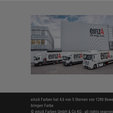
einzA Farben
hat
4,6
von
5
Sternen von
1280
Bewer
bringen Farbe
© einzA Farben GmbH & Co KG - all rights reserve