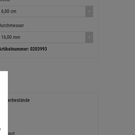
6,00 cm
Durchmesser
16,00 mm
Artikelnummer: 0203993
Lagerbestände
e
ptimiert.