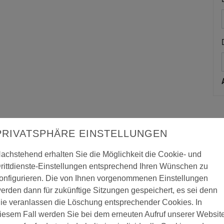
PRIVATSPHÄRE EINSTELLUNGEN
achstehend erhalten Sie die Möglichkeit die Cookie- und
rittdienste-Einstellungen entsprechend Ihren Wünschen zu
onfigurieren. Die von Ihnen vorgenommenen Einstellungen
erden dann für zukünftige Sitzungen gespeichert, es sei denn
ie veranlassen die Löschung entsprechender Cookies. In
chenwalze UniSTAR filt, Kern-Ø 17 mm
iesem Fall werden Sie bei dem erneuten Aufruf unserer Websit
t ist für den universellen Einsatz mit Wasser- und Lösemittellacken o