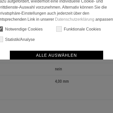
azu aufgefordert, wiederholt eine individuelle Cookie- und
rittdienste-Auswahl vorzunehmen. Alternativ können Sie die
und texturiertem Polyester-Endlosfaden, der durch die nachträgliche
rivatsphäre-Einstellungen auch jederzeit über den
ntsprechenden Link in unserer
Datenschutzerklärung
anpassen
 Polhöhe von 4 mm besonders spritzarm.
ht ein sehr feines Oberflächen-Finish.
Notwendige Cookies
Funktionale Cookies
r UniSTAR filt passt auf Aufsteckbügel mit einem Drahtdurchmesse
Statistik/Analyse
Aqua-Lack
ALLE AUSWÄHLEN
Classic LH-Lack
SPEICHERN
nein
Details anzeigen
4,00 mm
Impressum
|
Datenschutz