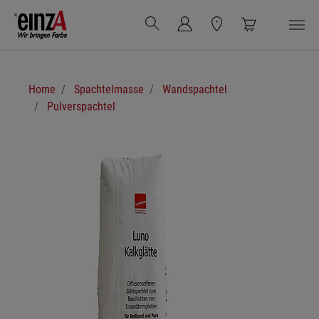
Zum Hauptinhalt springen
Sie sind hier:
Home
Spachtelmasse
Wandspachtel
Pulverspachtel