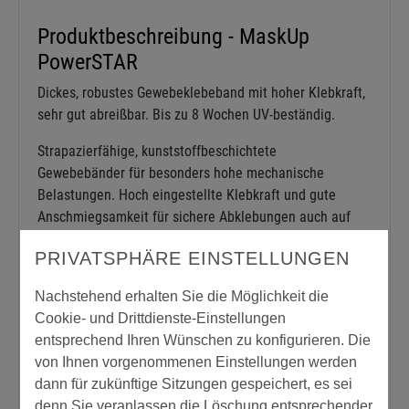
Produktbeschreibung - MaskUp
PowerSTAR
Dickes, robustes Gewebeklebeband mit hoher Klebkraft,
sehr gut abreißbar. Bis zu 8 Wochen UV-beständig.
Strapazierfähige, kunststoffbeschichtete
Gewebebänder für besonders hohe mechanische
Belastungen. Hoch eingestellte Klebkraft und gute
Anschmiegsamkeit für sichere Abklebungen auch auf
rauen Untergründen.
PRIVATSPHÄRE EINSTELLUNGEN
Gute Reißfestigkeit und leicht abtrennbar. UV-beständig
Nachstehend erhalten Sie die Möglichkeit die
für rückstandsfreies Entfernen bei Außenanwendungen
Cookie- und Drittdienste-Einstellungen
im angegebenem Zeitraum.
entsprechend Ihren Wünschen zu konfigurieren. Die
von Ihnen vorgenommenen Einstellungen werden
Länge:
dann für zukünftige Sitzungen gespeichert, es sei
denn Sie veranlassen die Löschung entsprechender