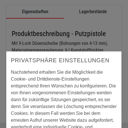
Eigenschaften
Lagerbestände
Produktbeschreibung - Putzpistole
Mit 9-Loch Düsenscheibe (Bohrungen von 4-13 mm),
Materialmengenregulierung, 6 l Kunststofftrichter,
Anschlussstück und Lufthahn. So verarbeiten Sie
PRIVATSPHÄRE EINSTELLUNGEN
dekorative Oberputze, flüssige Raufaser,
Armierungskleber, Plastikmassen, Quarzsandputz bis 6
Nachstehend erhalten Sie die Möglichkeit die
mm, Trockenquarz bis 8 mm, Faserputz u.v.m.. Mit
Cookie- und Drittdienste-Einstellungen
Standfuß zum leichteren Abstellen und Befüllen.
entsprechend Ihren Wünschen zu konfigurieren. Die
von Ihnen vorgenommenen Einstellungen werden
dann für zukünftige Sitzungen gespeichert, es sei
denn Sie veranlassen die Löschung entsprechender
Cookies. In diesem Fall werden Sie bei dem
erneuten Aufruf unserer Website dazu aufgefordert,
wiederholt eine individuelle Cookie- und