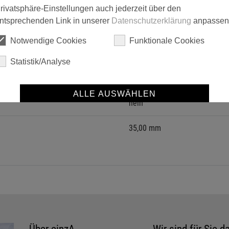
rivatsphäre-Einstellungen auch jederzeit über den
aum mit mittlerem Raumgewicht und feiner Schaumstruktur. Für einf
ntsprechenden Link in unserer
Datenschutzerklärung
anpassen
Notwendige Cookies
Funktionale Cookies
Statistik/Analyse
Aqua-Lack
Classic LH-Lack
ALLE AUSWÄHLEN
nein
SPEICHERN
35,00 mm
Details anzeigen
Impressum
|
Datenschutz