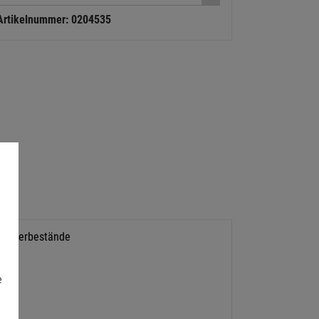
Artikelnummer: 0204535
Lagerbestände
e