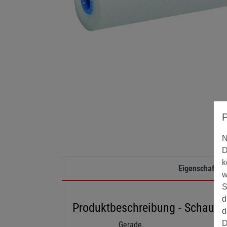
N
D
k
Eigenschaften
w
S
d
Produktbeschreibung - Schaumst
d
D
Gerade.