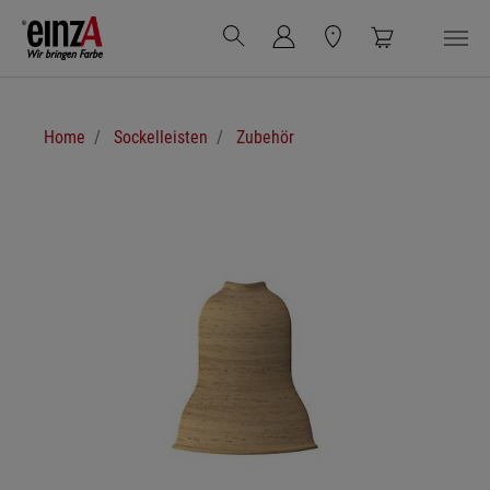
Zum Hauptinhalt springen
Sie sind hier:
Home
Sockelleisten
Zubehör