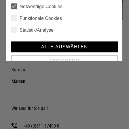
Notwendige Cookies
Funktionale Cookies
Statistik/Analyse
Über einzA
ALLE AUSWÄHLEN
Unternehmen
SPEICHERN
Karriere
Details anzeigen
Marken
Impressum
|
Datenschutz
Wir sind für Sie da !
+49 (0)511-67490 0