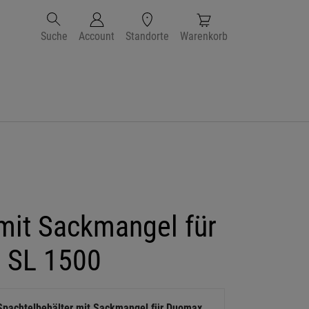
Suche
Account
Standorte
Warenkorb
mit Sackmangel für
 SL 1500
Spachtelbehälter mit Sackmangel für Duomax