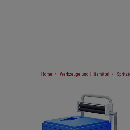
Zum Hauptinhalt springen
Sie sind hier:
Home
Werkzeuge und Hilfsmittel
Spritz