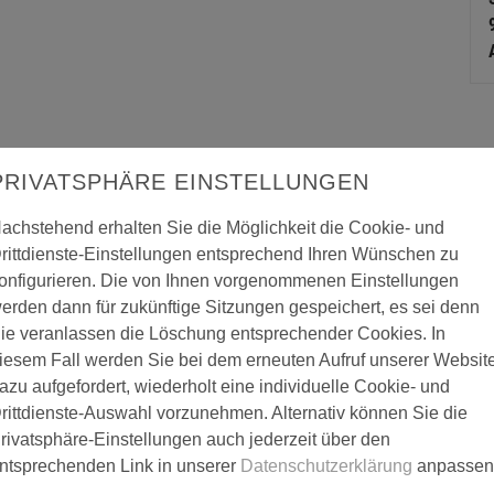
PRIVATSPHÄRE EINSTELLUNGEN
achstehend erhalten Sie die Möglichkeit die Cookie- und
rittdienste-Einstellungen entsprechend Ihren Wünschen zu
onfigurieren. Die von Ihnen vorgenommenen Einstellungen
erden dann für zukünftige Sitzungen gespeichert, es sei denn
ie veranlassen die Löschung entsprechender Cookies. In
iesem Fall werden Sie bei dem erneuten Aufruf unserer Websit
azu aufgefordert, wiederholt eine individuelle Cookie- und
rittdienste-Auswahl vorzunehmen. Alternativ können Sie die
rivatsphäre-Einstellungen auch jederzeit über den
lbehälter mit Sackmangel für Duomax 9000 un
ntsprechenden Link in unserer
Datenschutzerklärung
anpassen
 von airlessverarbeitbaren Fertigspachtelmassen aus PE-Beuteln. L