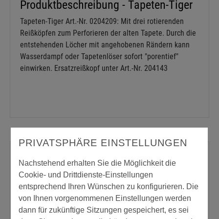
Produktbeschreibung - Tapeten-Tiger
Tapeten-Tiger Art.-Nr. 0204209: Mit drei rotierenden
Reißköpfen zum Perforieren der alten Tapete. Durch die
entstehenden Löcher mit angehobenen Rändern kann
Wasserdampf oder Tapetenlöser sofort "porentief"
einwirken. Ersatzreißkopf unter Art.-Nr. 204143
PRIVATSPHÄRE EINSTELLUNGEN
Passende Produkte oder Zubehör
Nachstehend erhalten Sie die Möglichkeit die
Cookie- und Drittdienste-Einstellungen
entsprechend Ihren Wünschen zu konfigurieren. Die
von Ihnen vorgenommenen Einstellungen werden
dann für zukünftige Sitzungen gespeichert, es sei