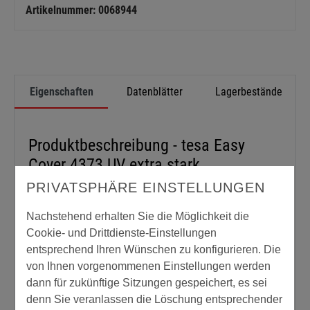
Artikelnummer: 0068944
Eigenschaften
Datenblätter
Lagerbestände
Produktbeschreibung - tesa Easy
Cover 4373 UV extra stark
PRIVATSPHÄRE EINSTELLUNGEN
Spezial-Gewebeband UV mit Abdeckfolie extra stark.
tesa Easy Cover 4373 UV Extra stark ist eine
Nachstehend erhalten Sie die Möglichkeit die
Kombination aus einer extra starken,
Cookie- und Drittdienste-Einstellungen
umweltverträglichen PE Folie und einem UV
entsprechend Ihren Wünschen zu konfigurieren. Die
beständigen, stark klebenden UV Gewebeband.
von Ihnen vorgenommenen Einstellungen werden
Für den Einsatz bei starken Belastungen bzw.
dann für zukünftige Sitzungen gespeichert, es sei
Anforderungen und Langzeitanwendungen.
denn Sie veranlassen die Löschung entsprechender