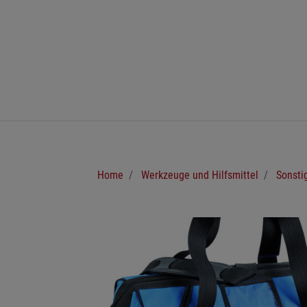
Zum Hauptinhalt springen
Sie sind hier:
Home
Werkzeuge und Hilfsmittel
Sonsti