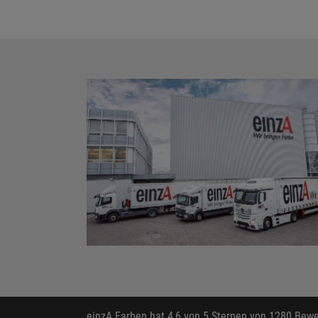
einzA Farben
hat
4,6
von
5
Sternen von
1280
Bewer