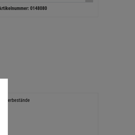
Artikelnummer: 0148080
Lagerbestände
ss.