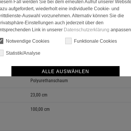
iesem Fall werden Sie bei dem erneuten Aufruf unserer Websit
azu aufgefordert, wiederholt eine individuelle Cookie- und
rittdienste-Auswahl vorzunehmen. Alternativ können Sie die
rivatsphäre-Einstellungen auch jederzeit über den
ntsprechenden Link in unserer
Datenschutzerklärung
anpassen
42,00 cm
Notwendige Cookies
Funktionale Cookies
Winkelprofil 42 x 20 mm
Statistik/Analyse
schraubend
ALLE AUSWÄHLEN
Aluminium
Polyurethanschaum
SPEICHERN
23,00 cm
Details anzeigen
Impressum
|
Datenschutz
100,00 cm