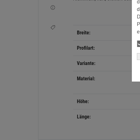
d
d
D
P
e
Breite:
Profilart:
Variante:
Material:
Höhe:
Länge: