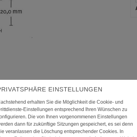
PRIVATSPHÄRE EINSTELLUNGEN
achstehend erhalten Sie die Möglichkeit die Cookie- und
rittdienste-Einstellungen entsprechend Ihren Wünschen zu
onfigurieren. Die von Ihnen vorgenommenen Einstellungen
ofil 42 x 20 gebohrt, 100 cm
erden dann für zukünftige Sitzungen gespeichert, es sei denn
ie veranlassen die Löschung entsprechender Cookies. In
llenkante mit gesenkten Schraublöchern oder selbstklebender Abschlu