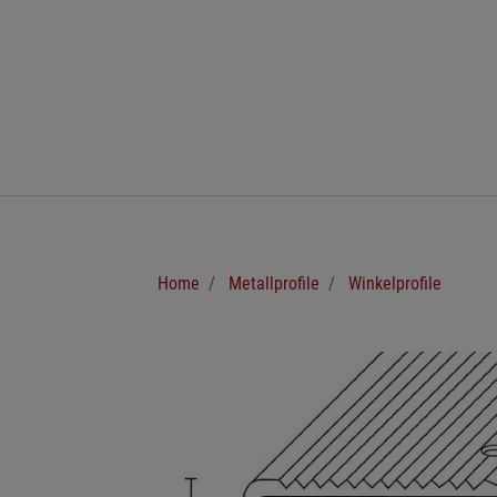
Zum Hauptinhalt springen
Sie sind hier:
Home
Metallprofile
Winkelprofile