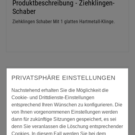
Produktbeschreibung - Ziehklingen-
Schaber
Ziehklingen Schaber Mit 1 glatten Hartmetall-Klinge.
Passende Produkte oder Zubehör
PRIVATSPHÄRE EINSTELLUNGEN
Nachstehend erhalten Sie die Möglichkeit die
Cookie- und Drittdienste-Einstellungen
entsprechend Ihren Wünschen zu konfigurieren. Die
von Ihnen vorgenommenen Einstellungen werden
dann für zukünftige Sitzungen gespeichert, es sei
denn Sie veranlassen die Löschung entsprechender
Ziehklingen-Schaber
Cookies. In diesem Fall werden Sie bei dem
Ersatzklingen