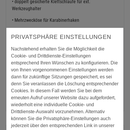
• doppelt gesicherte Klettschlaufe für ext.
Werkzeughalter
• Mehrzwecköse für Karabinerhaken
PRIVATSPHÄRE EINSTELLUNGEN
Material:
Nachstehend erhalten Sie die Möglichkeit die
65 % Polyester, 35% Baumwolle
Cookie- und Drittdienste-Einstellungen
Holz
entsprechend Ihren Wünschen zu konfigurieren. Die
von Ihnen vorgenommenen Einstellungen werden
Farbe:
dann für zukünftige Sitzungen gespeichert, es sei
denn Sie veranlassen die Löschung entsprechender
weiß/grau
Cookies. In diesem Fall werden Sie bei dem
erneuten Aufruf unserer Website dazu aufgefordert,
wiederholt eine individuelle Cookie- und
Drittdienste-Auswahl vorzunehmen. Alternativ
können Sie die Privatsphäre-Einstellungen auch
jederzeit über den entsprechenden Link in unserer