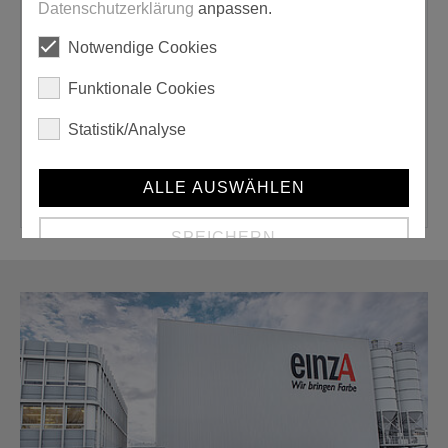
Datenschutzerklärung
anpassen.
Passende Produkte oder Zubehör
Notwendige Cookies
Funktionale Cookies
Statistik/Analyse
Gürtel
ALLE AUSWÄHLEN
SPEICHERN
Details anzeigen
Impressum
|
Datenschutz