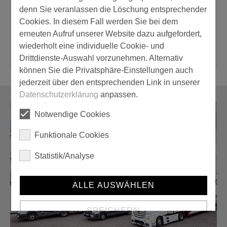
Excess
Bermudas
denn Sie veranlassen die Löschung entsprechender
Bundhose
Bundhose
Latzhose
EXCESS
e
Cookies. In diesem Fall werden Sie bei dem
DASSY
Hä
BASIC
Champ
CHAMP
S
erneuten Aufruf unserer Website dazu aufgefordert,
NASHVILLE
P
wiederholt eine individuelle Cookie- und
Drittdienste-Auswahl vorzunehmen. Alternativ
können Sie die Privatsphäre-Einstellungen auch
jederzeit über den entsprechenden Link in unserer
Datenschutzerklärung
anpassen.
Notwendige Cookies
Funktionale Cookies
Statistik/Analyse
ALLE AUSWÄHLEN
SPEICHERN